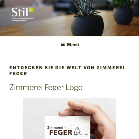
Zum
Inhalt
springen
STILQUADRAT • BÜRO FÜR
KOMMUNIKATION|WERBUNG|
Menü
ENTDECKEN SIE DIE WELT VON ZIMMEREI
FEGER
Zimmerei Feger Logo