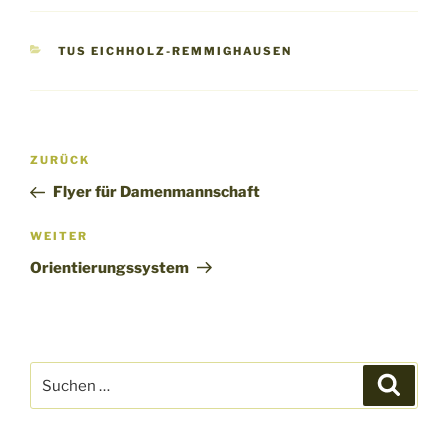
KATEGORIEN
TUS EICHHOLZ-REMMIGHAUSEN
Beitragsnavigation
Vorheriger
ZURÜCK
Beitrag
Flyer für Damenmannschaft
Nächster
WEITER
Beitrag
Orientierungssystem
Suche
Suche
nach: